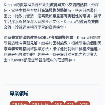
Kmaira的教學理念源於她對
教育與文化交流的熱忱
。她深
信，當學生對學習材料
充滿興趣與熱情
時，學習效果最佳。
因此，她致力營造一個
寓教於樂且富有挑戰性的環境
，讓學
生能探索興趣並深入理解多元文化。Kmaira視教育為
雙向
交流
，珍視師生相互學習的寶貴機會。
憑藉
豐富的法語教學及DELF考試輔導經驗
，Kmaira對語言
學習過程有
深刻見解
。她善於
因材施教
，根據學生的
個別需
求與學習風格
調整教學方法，確保他們朝著目標
穩步邁進
。
無論是拓展視野的年輕學子，還是提升語言能力的專業人
士，Kmaira都是您學習旅程中的理想夥伴。
專業領域
DELF Prim
DELF Junior
DELF
TCF
IGCSE