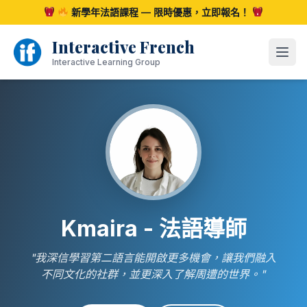
跳
新學年法語課程 — 限時優惠，立即報名！
至
內
Interactive French
容
開啟
Interactive Learning Group
Kmaira - 法語導師
"我深信學習第二語言能開啟更多機會，讓我們融入
不同文化的社群，並更深入了解周遭的世界。"