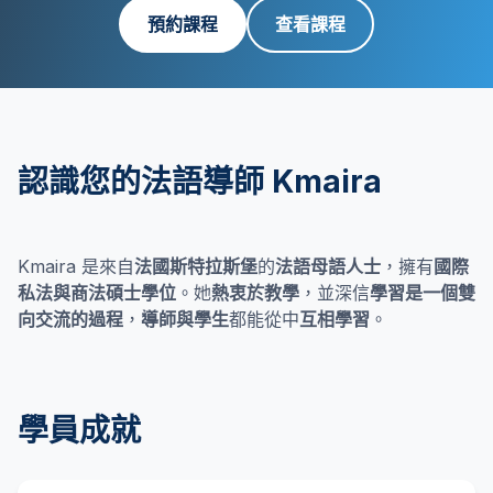
預約課程
查看課程
認識您的法語導師 Kmaira
Kmaira 是來自
法國斯特拉斯堡
的
法語母語人士
，擁有
國際
私法與商法碩士學位
。她
熱衷於教學
，並深信
學習是一個雙
向交流的過程
，
導師與學生
都能從中
互相學習
。
學員成就