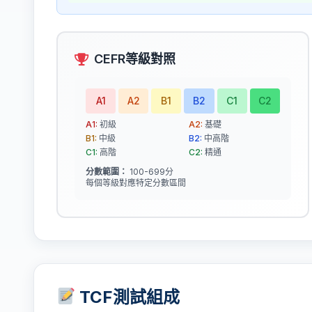
CEFR等級對照
A1
A2
B1
B2
C1
C2
A1:
初級
A2:
基礎
B1:
中級
B2:
中高階
C1:
高階
C2:
精通
分數範圍：
100-699分
每個等級對應特定分數區間
TCF測試組成