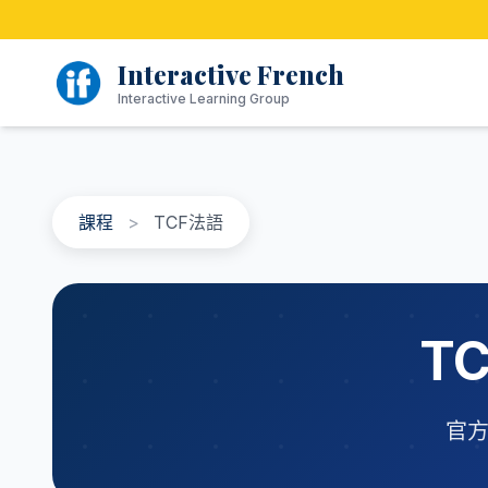
跳
至
內
Interactive French
容
Interactive Learning Group
課程
>
TCF法語
T
官方