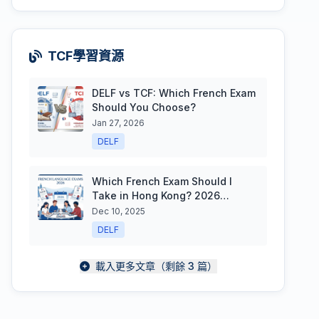
TCF學習資源
DELF vs TCF: Which French Exam
Should You Choose?
Jan 27, 2026
DELF
Which French Exam Should I
Take in Hong Kong? 2026
Complete Guide & Dates
Dec 10, 2025
DELF
載入更多文章（剩餘 3 篇）