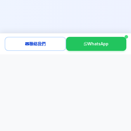
聯絡我們
WhatsApp
Interactive French
2011年紮根香港｜專業母語師資團隊
逾十年專注法語教學，為各年齡層學員量身定制課程。堅持小班教