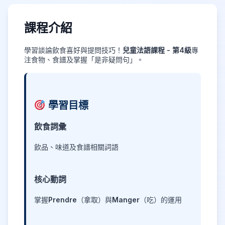
課程介紹
學習談論飲食喜好與提問技巧！
兒童法語課程 - 第4級
專
注食物、食譜及掌握「是非疑問句」。
學習目標
飲食詞彙
飲品、味道及食譜相關詞語
核心動詞
掌握
Prendre
（拿取）與
Manger
（吃）的運用