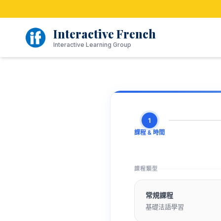
跳
至
內
Interactive French
容
Interactive Learning Group
1
課程 & 時間
課程類型
常規課程
基礎法語學習