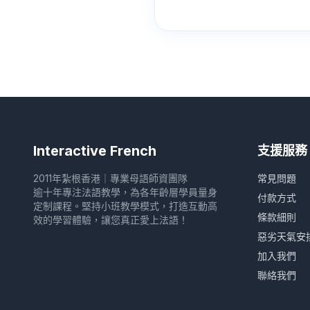
Interactive French
支援服務
2011年紮根香港｜專業母語師資團隊
常見問題
逾十年專注法語教學，為各年齡層學員量身
付款方式
定制課程。堅持小班教學模式，打造互動高
條款細則
效的學習體驗，讓您真正愛上法語！
惡劣天氣安
加入我們
聯絡我們