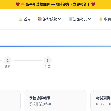
新學年法語課程 — 限時優惠，立即報名！
課程總覽
法語考試
首頁
收費
2
3
資料
付款
學校功課輔導
考試預備
學校作業及科目
IGCSE, D