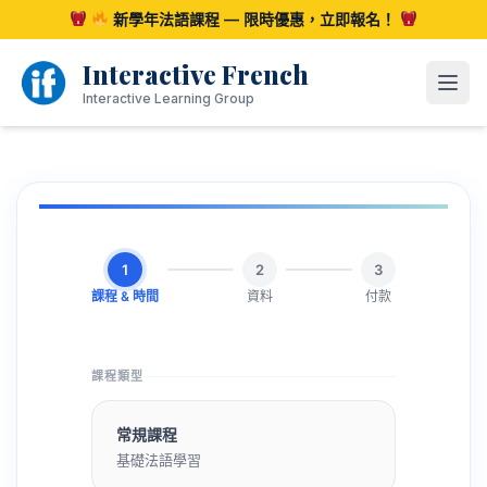
跳
新學年法語課程 — 限時優惠，立即報名！
至
內
Interactive French
容
開啟
Interactive Learning Group
1
2
3
課程 & 時間
資料
付款
課程類型
常規課程
基礎法語學習