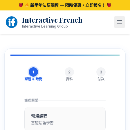
跳
新學年法語課程 — 限時優惠，立即報名！
至
內
Interactive French
容
開啟
Interactive Learning Group
1
2
3
課程 & 時間
資料
付款
課程類型
常規課程
基礎法語學習