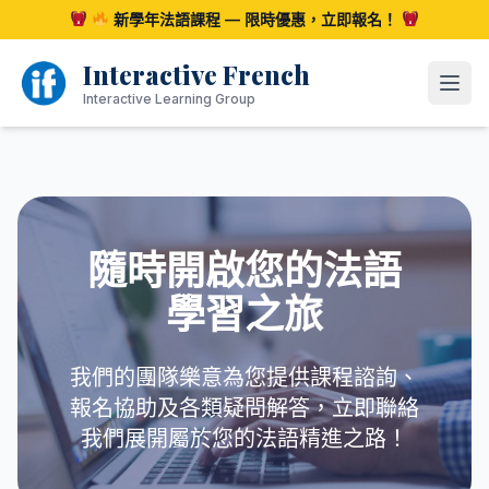
跳
新學年法語課程 — 限時優惠，立即報名！
至
內
Interactive French
容
開啟
Interactive Learning Group
隨時開啟您的法語
學習之旅
我們的團隊樂意為您提供課程諮詢、
報名協助及各類疑問解答，立即聯絡
我們展開屬於您的法語精進之路！