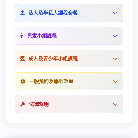
適用範圍
私人及半私人課程套餐
僅適用於香港Interactive French中心現有客戶
付款要求
此協議為Interactive French Limited提供所有服務
兒童小組課程
試聽課程費用必須全額預付。課程將在Interactive
的強制性條款，代表您整個合約期間的唯一條款。
French收到全額付款後至少24小時才會確認。
付款條款
有效期
報名程序
所有付款必須預付及全額支付。課程將僅在
成人及青少年小組課程
試聽課程購買日起30天內有效。
需要HK$500押金以確保名額。如因個人原因退
Interactive French收到全額付款（第一節課前至
出，此押金不予退還且不可轉讓。當課程確認並收
少24小時）後確認。套餐續期應在現有套餐最後2
退款及轉讓政策
到全額付款時，押金（僅限PayMe）將退還到您的
節課期間完成。
報名程序
一般預約及導師政策
帳戶。
試聽課程費用不設退款及轉讓。
需要HK$500押金以確保名額，如因個人原因退課
套餐有效期
則不予退還且不可轉讓。全額付款後押金（僅限
付款條款
套餐自購買日起有效。您有責任在有效期內完成所
PayMe）將會退還。
改期及取消政策
所有小組課程費用必須在課程開始日期當天或之前
有課程。未使用的課程在有效期結束後將無效。在
法律聲明
全額支付。
任何情況下，有效期都不會延長超過原到期日後3
請求必須提前至少24小時提出。遲到取消將全額收
付款條款
個月。
費。在課程開始前3小時內如有醫生證明可申請病
所有付款必須在課程開始日期當天或之前全額支
取消及改期政策
假豁免。
Interactive French保留隨時修訂此協議的權利。
付。
小組課程不會因任何小組成員的要求而取消或改
本文件具有法律約束力並取代任何口頭或書面協
遲到及缺席政策
期。因極端天氣錯過的課程將會重新安排。在緊急
學習模式變更
議。如果Interactive French未執行協議的任何權