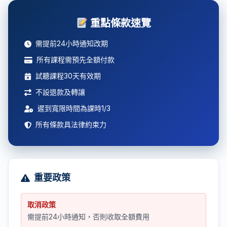
情況下，Interactive French可能會重新安排課程
允許遲到最多課程時間的三分之一。超過此時間視
利，這並不放棄我們稍後執行該權利的權利。
線上或面授模式變更請求必須在課程開始前至少24
或提供代課老師。
為「缺席」並全額收費。
小時提出。
重點條款速覽
導師缺席處理
需提前24小時通知改期
如導師缺席，我們會聯絡您重新安排課程而不收取
任何費用，或提供合資格的代課老師。
所有課程需預先全額付款
試聽課程30天有效期
不設退款及轉讓
遲到寬限時間為課時1/3
所有條款具法律約束力
重要政策
取消政策
需提前24小時通知，否則收取全額費用