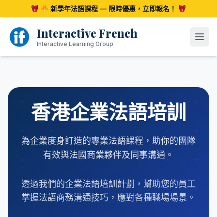
跳
新學年法語課程 — 限時優惠，立即報名！
至
內
Interactive French
容
開啟
Interactive Learning Group
香港企業法語培訓
為企業度身訂造的專業法語課程，助你的團隊
有效與法國商業夥伴及同事溝通。
透過我們的企業法語培訓計劃，幫助您的員工
掌握法語商務溝通技巧，應對各種職場場景。